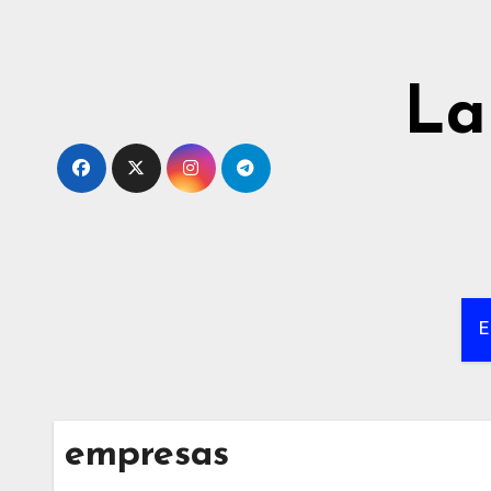
Ir
al
contenido
La
E
empresas